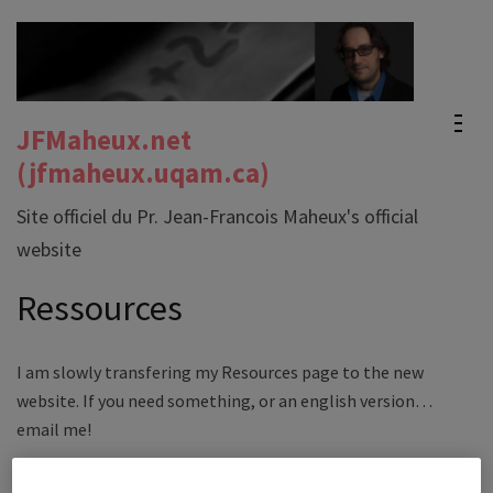
Skip
to
content
(Press
JFMaheux.net
Enter)
(jfmaheux.uqam.ca)
Site officiel du Pr. Jean-Francois Maheux's official
website
Ressources
I am slowly transfering my Resources page to the new
website. If you need something, or an english version…
email me!
Arithmetics