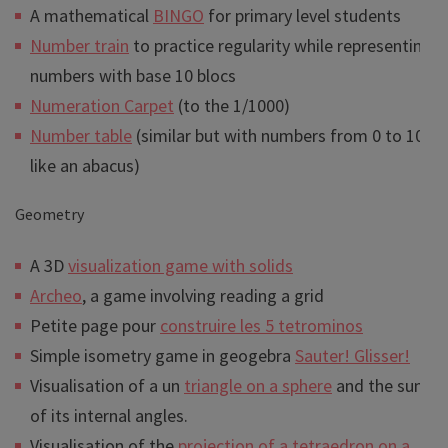
A mathematical
BINGO
for primary level students
Number train
to practice regularity while representing
numbers with base 10 blocs
Numeration Carpet
(to the 1/1000)
Number table
(similar but with numbers from 0 to 10,
like an abacus)
Geometry
A 3D
visualization game with solids
Archeo
, a game involving reading a grid
Petite page pour
construire les 5 tetrominos
Simple isometry game in geogebra
Sauter! Glisser!
Visualisation of a un
triangle on a sphere
and the sum
of its internal angles.
Visualisation of the
projection of a tetraedron on a