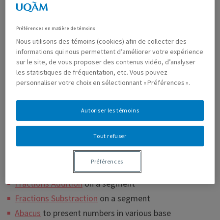
Tokens and envelops
(to makes exchanges in base
Préférences en matière de témoins
10)
Nous utilisons des témoins (cookies) afin de collecter des
Number line
(minimal, but functional!)
informations qui nous permettent d’améliorer votre expérience
sur le site, de vous proposer des contenus vidéo, d’analyser
Multibase cubes representations
(for illustration)
les statistiques de fréquentation, etc. Vous pouvez
Base 10 Cubes
(nothing special spécial)
personnaliser votre choix en sélectionnant « Préférences ».
Grille Plus Plus
a flexible number grid
Multiplication décimaux
(or
here
) a visualisation of
Autoriser les témoins
decimals multiplication
Tout refuser
CrackCalc!
a broken/breakable claculator
Fractions Multiplication
to multiply fractions with
Préférences
rectangles
Fractions Addition
on a segment
Fractions Substraction
on a segment
Abacus
to present numbers in various base