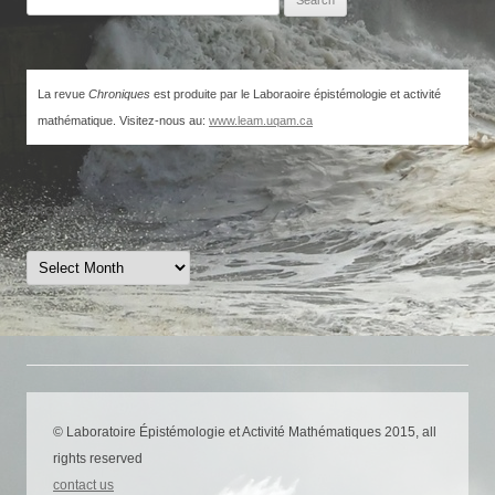
for:
La revue
Chroniques
est produite par le Laboraoire épistémologie et activité
mathématique. Visitez-nous au:
www.leam.uqam.ca
ARCHIVES
Archives
© Laboratoire Épistémologie et Activité Mathématiques 2015, all
rights reserved
contact us