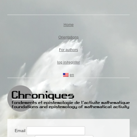
Chroniques
Fondements et épistémologie de l'activité mathématique
Skip
to
Home
content
Orientations
For authors
log in/register
en
Email