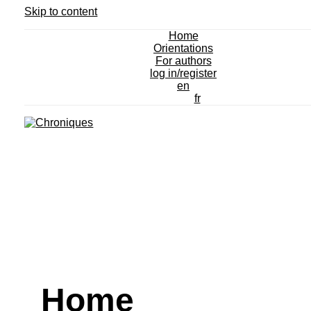
Skip to content
Chroniques
Fondements et épistémologie de
Home
Orientations
For authors
l'activité mathématique
log in/register
en
fr
Home