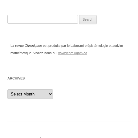
Search
for:
La revue
Chroniques
est produite par le Laboraoire épistémologie et activité
mathématique. Visitez-nous au:
www.leam.uqam.ca
ARCHIVES
Archives