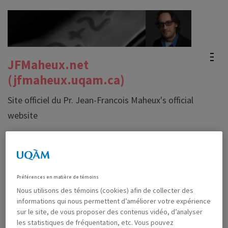
Skip
to
content
(Press
JFMaheux.net
Enter)
(jfmaheux.uqam.ca)
Site officiel du Pr. Jean-Francois Maheux's official
website
Cours – Archives
Préférences en matière de témoins
Nous utilisons des témoins (cookies) afin de collecter des
OCTOBER 1ST, 2019
MAHEUX, JEAN-FRANÇOIS
informations qui nous permettent d’améliorer votre expérience
0 COMMENTS
sur le site, de vous proposer des contenus vidéo, d’analyser
les statistiques de fréquentation, etc. Vous pouvez