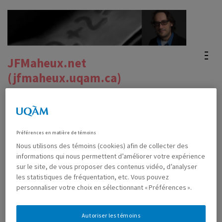
Skip
to
content
(Press
JFMaheux.net
Enter)
(jfmaheux.uqam.ca)
Site officiel du Pr. Jean-Francois Maheux's official
website
Préférences en matière de témoins
Nous utilisons des témoins (cookies) afin de collecter des
Explorer les nombres par la
informations qui nous permettent d’améliorer votre expérience
sur le site, de vous proposer des contenus vidéo, d’analyser
programmation
les statistiques de fréquentation, etc. Vous pouvez
personnaliser votre choix en sélectionnant « Préférences ».
NOVEMBER 14TH, 2019
JF
0 COMMENTS
Autoriser les témoins