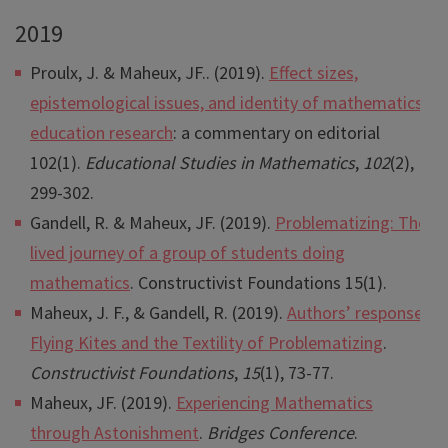
2019
Proulx, J.
&
Maheux
, JF.. (2019).
Effect sizes,
epistemological issues, and identity of mathematics
education research
: a commentary on editorial
102(1).
Educational
Studies
in
Mathematics
,
102
(2),
299-302.
Gandell, R. & Maheux, JF. (2019).
Problematizing: The
lived journey of a group of students doing
mathematics
. Constructivist Foundations 15(1).
Maheux, J. F., & Gandell, R. (2019).
Authors’ response:
Flying Kites and the Textility of Problematizing
.
Constructivist Foundations
,
15
(1), 73-77.
Maheux, JF. (2019).
Experiencing Mathematics
through Astonishment
.
Bridges Conference
.