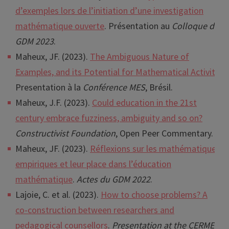
d’exemples lors de l’initiation d’une investigation
mathématique ouverte
. Présentation au
Colloque du
GDM 2023
.
Maheux, JF. (2023).
The Ambiguous Nature of
Examples, and its Potential for Mathematical Activity
.
Presentation à la
Conférence MES
, Brésil.
Maheux, J.F. (2023).
Could education in the 21st
century embrace fuzziness, ambiguity and so on?
Constructivist Foundation
, Open Peer Commentary.
Maheux, JF. (2023).
Réflexions sur les mathématiques
empiriques et leur place dans l’éducation
mathématique
.
Actes du GDM
2022
.
Lajoie, C. et al. (2023).
How to choose problems? A
co-construction between researchers and
pedagogical counsellors
.
Presentation at the CERME