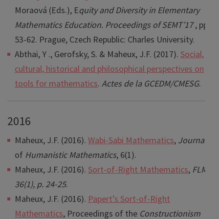
Moraová (Eds.), E
quity and Diversity in Elementary
Mathematics Education. Proceedings of SEMT’17
, pp.
53-62. Prague, Czech Republic: Charles University.
Abthai, Y ., Gerofsky, S. & Maheux, J.F. (2017).
Social,
cultural, historical and philosophical perspectives on
tools for mathematics
.
Actes de la GCEDM/CMESG
.
2016
Maheux, J.F. (2016).
Wabi-Sabi Mathematics
,
Journal
of
Humanistic Mathematics
, 6(1).
Maheux, J.F. (2016).
Sort-of-Right Mathematics
,
FLM,
36(1), p. 24-25
.
Maheux, J.F. (2016).
Papert’s Sort-of-Right
Mathematics
, Proceedings of the
Constructionism