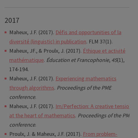
2017
Maheux, J.F. (2017).
Défis and opportunities of la
diversité (linguistic) in publication
. FLM 37(1).
Maheux, JF., & Proulx, J. (2017).
Éthique et activité
mathématique
.
Éducation et Francophonie
,
45
(1),
174-194.
Maheux, J.F. (2017).
Experiencing mathematics
through algorithms
.
Proceedings of the PME
conference
.
Maheux, J.F. (2017).
Im/Perfection: A creative tension
at the heart of mathematics
.
Proceedings of the PME
conference
.
Proulx, J. & Maheux, J.F. (2017).
From problem-