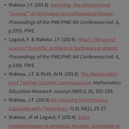
Maheux J.F. (2014).
Incoming: the unintentional
“coming” of technology in mathematical doings
.
Proceedings of the PME/PME-NA Conference
(vol. 6,
p.355). PME.
Lagacé, F. & Maheux J.F. (2014).
What’s the use of
science? Scientific contexts in textbooks problems
.
Proceedings of the PME/PME-NA Conference
(vol. 6,
p.339). PME.
Maheux, J.F. & Roth, W.M. (2014).
The Relationality
in/of Teacher-Student Communication
.
Mathematics
Education Research Journal (MERJ)
, 26, 503-529.
Maheux, J.F. (2014)
Re-Counting Mathematics
Education with Technology
.
FLM
, 34(1), 25-27.
Maheux, JF et Lagacé, F. (2014).
Entre
mathématiques et physique: Aristote, Archimède et