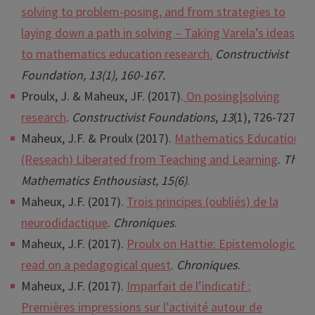
solving to problem-posing, and from strategies to
laying down a path in solving – Taking Varela’s ideas
to mathematics education research.
Constructivist
Foundation,
13
(1), 160-167.
Proulx, J
. &
Maheux
, JF.
(2017).
On
posing|solving
research
.
Constructivist Foundations
,
13
(1), 726-727.
Maheux, J.F. & Proulx (2017).
Mathematics Education
(Reseach) Liberated from Teaching and Learning
.
The
Mathematics Enthousiast, 15(6)
.
Maheux, J.F. (2017).
Trois principes (oubliés) de la
neurodidactique
.
Chroniques
.
Maheux, J.F. (2017).
Proulx on Hattie: Epistemological
read on a pedagogical quest
.
Chroniques
.
Maheux, J.F. (2017).
Imparfait de l’indicatif :
Premières impressions sur l’activité autour de