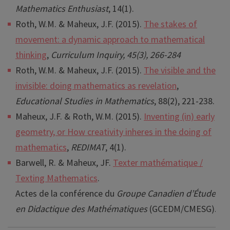
Mathematics Enthusiast
, 14(1).
Roth, W.M. & Maheux, J.F. (2015).
The stakes of
movement: a dynamic approach to mathematical
thinking
,
Curriculum Inquiry, 45(3), 266-284
Roth, W.M. & Maheux, J.F. (2015).
The visible and the
invisible: doing mathematics as revelation
,
Educational Studies in Mathematics
, 88(2), 221-238.
Maheux, J.F. & Roth, W.M. (2015).
Inventing (in) early
geometry, or How creativity inheres in the doing of
mathematics
,
REDIMAT
, 4(1).
Barwell, R. & Maheux, JF.
Texter mathématique /
Texting Mathematics
.
Actes de la conférence du
Groupe Canadien d’Étude
en Didactique des Mathématiques
(GCEDM/CMESG).