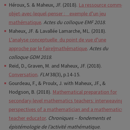
Héroux, S. & Maheux, JF. (2018).
La ressource comme
objet-avec-lequel-penser : exemple d’un jeu
mathématique
.
Actes du colloque EMF 2018
.
Maheux, JF. & Lavallée Lamarche, ML. (2018).
L’analyse conceptuelle du point de vue d’une
approche par le faire|mathématique
.
Actes du
colloque GDM 2018
.
Reid, D., Graven, M. and Maheux, JF. (2018).
Conversation
.
FLM
38(3), p.14-15.
Gourdeau
, F., & Proulx, J. with
Maheux
, JF., &
Hodgson
, B.
(2018).
Mathematical preparation for
secondary-level mathematics teachers: interweaving
perspectives of a mathematician and a mathematics
teacher educator
.
Chroniques – fondements et
épistémologie de l’activité mathématique
.