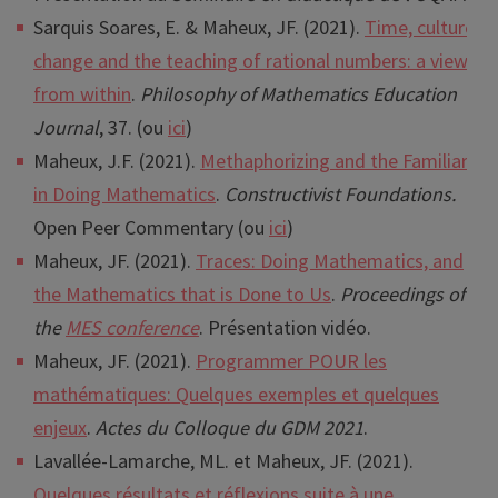
Sarquis Soares, E. & Maheux, JF. (2021).
Time, culture,
change and the teaching of rational numbers: a view
from within
.
Philosophy of Mathematics Education
Journal
, 37. (ou
ici
)
Maheux, J.F. (2021).
Methaphorizing
and the Familiar
in Doing Mathematics
.
Constructivist Foundations.
Open Peer Commentary (ou
ici
)
Maheux, JF. (2021).
Traces: Doing Mathematics, and
the Mathematics that is Done to Us
.
Proceedings of
the
MES conference
. Présentation vidéo.
Maheux, JF. (2021).
Programmer POUR les
mathématiques: Quelques exemples et quelques
enjeux
.
Actes du Colloque du GDM 2021
.
Lavallée-Lamarche, ML. et Maheux, JF. (2021).
Quelques résultats et réflexions suite à une