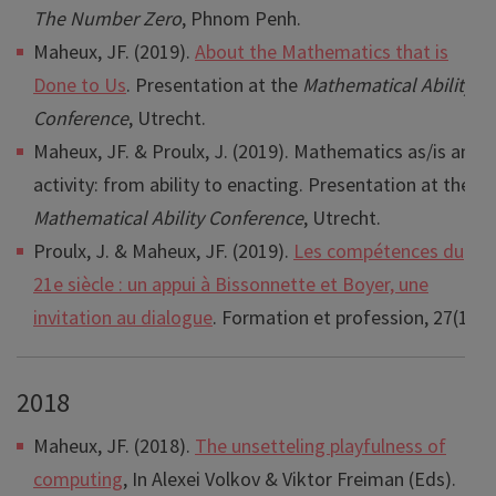
The Number Zero
, Phnom Penh.
Maheux, JF. (2019).
About the Mathematics that is
Done to Us
. Presentation at the
Mathematical Ability
Conference
, Utrecht.
Maheux, JF. & Proulx, J. (2019). Mathematics as/is an
activity: from ability to enacting. Presentation at the
Mathematical Ability Conference
, Utrecht.
Proulx, J. & Maheux, JF. (2019).
Les compétences du
21e siècle : un appui à Bissonnette et Boyer, une
invitation au dialogue
. Formation et profession, 27(1).
2018
Maheux, JF. (2018).
The unsetteling playfulness of
computing
, In Alexei Volkov & Viktor Freiman (Eds).