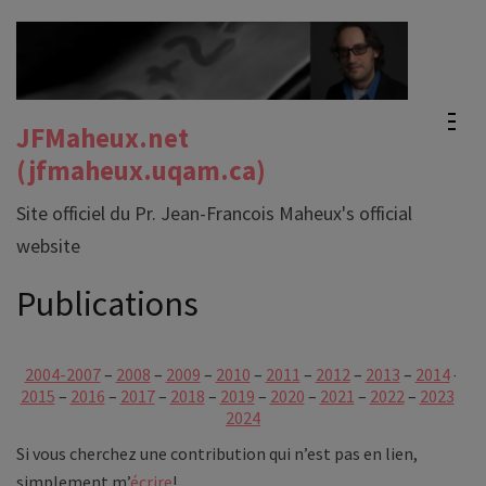
Aller
au
contenu
(Pressez
JFMaheux.net
Entrée)
(jfmaheux.uqam.ca)
Site officiel du Pr. Jean-Francois Maheux's official
website
Publications
2004-2007
–
2008
–
2009
–
2010
–
2011
–
2012
–
2013
–
2014
–
2015
–
2016
–
2017
–
2018
–
2019
–
2020
–
2021
–
2022
–
2023
–
2024
Si vous cherchez une contribution qui n’est pas en lien,
simplement m’
écrire
!