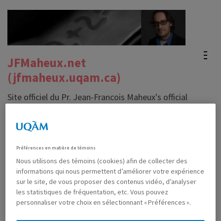
Aller
au
contenu
(Pressez
JFMaheux.net
Entrée)
(jfmaheux.uqam.ca)
Site officiel du Pr. Jean-Francois Maheux's official
website
Préférences en matière de témoins
EMF 2022: Algorithmique et
Nous utilisons des témoins (cookies) afin de collecter des
mathématiques empiriques
informations qui nous permettent d’améliorer votre expérience
sur le site, de vous proposer des contenus vidéo, d’analyser
les statistiques de fréquentation, etc. Vous pouvez
DÉCEMBRE 31ST, 2022
MAHEUX, JEAN-FRANÇOIS
personnaliser votre choix en sélectionnant « Préférences ».
0 COMMENTAIRE