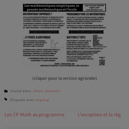
(cliquer pour la version agrandie)
Classé dans :
News
,
Nouvelle
Étiqueté avec
ongoing
Navigation
Les CP Math au programme
L’exception et la règle
de