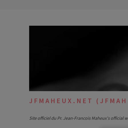
Aller
au
contenu
(Pressez
Entrée)
JFMAHEUX.NET (JFMAH
Site officiel du Pr. Jean-Francois Maheux's official 