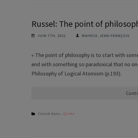
Russel: The point of philosop
JUIN 7TH, 2021
MAHEUX, JEAN-FRANÇOIS
« The point of philosophy is to start with so
end with something so paradoxical that no one w
Philosophy of Logical Atomism (p.193).
Conti
Classé dans :
Quote