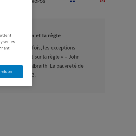
É
À PROPOS
L’exception et la règle
mettent
lyser les
« A chaque fois, les exceptions
onnant
l’emportent sur la règle » – John
Kenneth Galbraith. La pauvreté de
 refuser
masse, 1973.