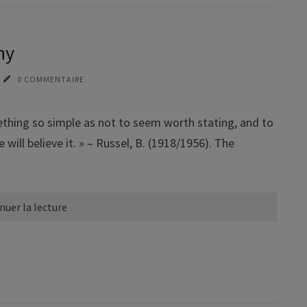
hy
0 COMMENTAIRE
mething so simple as not to seem worth stating, and to
ill believe it. » – Russel, B. (1918/1956). The
nuer la lecture