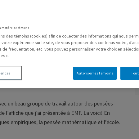
RESSOURCES
COURS
LIENS AVEC LA COMMUNAUT
n matière de témoins
 Jean-François
sons des témoins (cookies) afin de collecter des informations qui nous per
r votre expérience sur le site, de vous proposer des contenus vidéo, d’ana
es de fréquentation, etc. Vous pouvez personnaliser votre choix en sélecti
es ».
mathématiques empiriques
rences
Autoriser les témoins
Tout
IS
0 COMMENTAIRE
vec un beau groupe de travail autour des pensées
 l’affiche que j’ai présentée à EMF. La voici! En
s empiriques, la pensée mathématique et l’école.