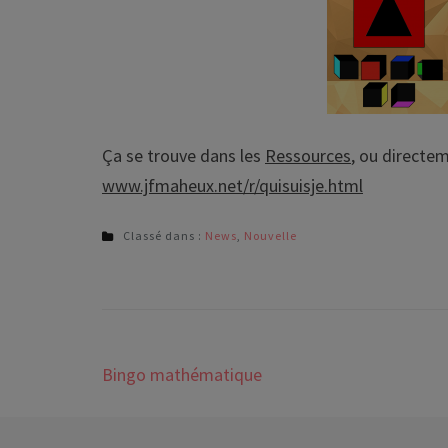
Ça se trouve dans les
Ressources
, ou directem
www.jfmaheux.net/r/quisuisje.html
Classé dans :
News
,
Nouvelle
Navigation
Bingo mathématique
de
l'article