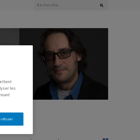
Rechercher :
mettent
lyser les
onnant
 refuser