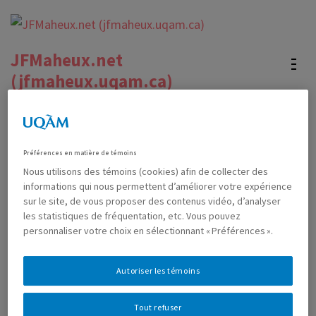
Aller
au
contenu
JFMaheux.net
(Pressez
(jfmaheux.uqam.ca)
Entrée)
Site officiel du Pr. Jean-Francois Maheux's official
website
Préférences en matière de témoins
Nous utilisons des témoins (cookies) afin de collecter des
informations qui nous permettent d’améliorer votre expérience
Penser l’enseignant comme un
sur le site, de vous proposer des contenus vidéo, d’analyser
artiste
les statistiques de fréquentation, etc. Vous pouvez
personnaliser votre choix en sélectionnant « Préférences ».
NOVEMBRE 18TH, 2021
MAHEUX, JEAN-FRANÇOIS
Autoriser les témoins
0 COMMENTAIRE
Tout refuser